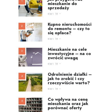
mieszkanie do
sprzedaży
KWI 19
Kupno nieruchomości
do remontu – czy to
się opłaca?
KWI 19
Mieszkanie na cele
inwestycyjne – na co
zwrócić uwagę
KWI 19
Odrolnienie działki –
jak to zrobić i czy
rzeczywiście warto?
KWI 19
Co wpływa na cenę
mieszkania oraz jak
porównać oferty