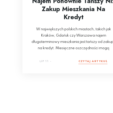
Najem Ponownie Tańszy Ni
Zakup Mieszkania Na
Kredyt
W największych polskich miastach, takich jak
Kraków, Gdańsk czy Warszawa najem
długoterminowy mieszkania jest tańszy od zaku
na kredyt. Miesięczne oszczędności mogą
LIP 11
CZYTAJ ARTYKUŁ