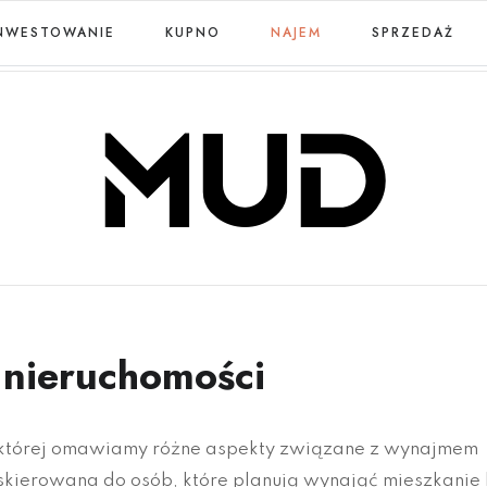
NWESTOWANIE
KUPNO
NAJEM
SPRZEDAŻ
nieruchomości
 której omawiamy różne aspekty związane z wynajmem
t skierowana do osób, które planują wynająć mieszkanie 