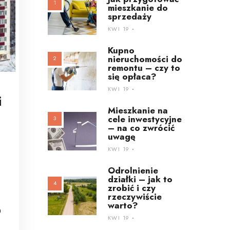
mieszkanie do
sprzedaży
KWI 19
Kupno
nieruchomości do
remontu – czy to
się opłaca?
KWI 19
i
Mieszkanie na
cele inwestycyjne
– na co zwrócić
uwagę
KWI 19
Odrolnienie
działki – jak to
zrobić i czy
rzeczywiście
warto?
h
KWI 19