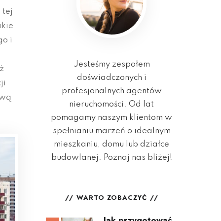
 tej
akie
o i
Jesteśmy zespołem
ż
doświadczonych i
ji
profesjonalnych agentów
ową
nieruchomości. Od lat
pomagamy naszym klientom w
spełnianiu marzeń o idealnym
mieszkaniu, domu lub działce
budowlanej. Poznaj nas bliżej!
WARTO ZOBACZYĆ
Jak przygotować