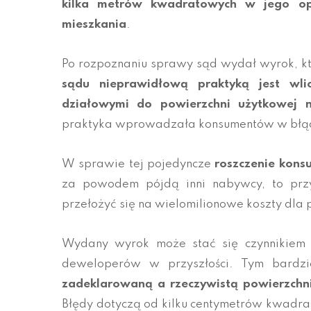
kilka metrów kwadratowych w jego op
mieszkania
.
Po rozpoznaniu sprawy sąd wydał wyrok, kt
sądu nieprawidłową praktyką jest wli
działowymi do powierzchni użytkowej n
praktyka wprowadzała konsumentów w błąd p
W sprawie tej pojedyncze
roszczenie kons
za powodem pójdą inni nabywcy, to przy
przełożyć się na wielomilionowe koszty dla
Wydany wyrok może stać się czynnikiem
deweloperów w przyszłości. Tym bardzi
zadeklarowaną a rzeczywistą powierzchni
Błędy dotyczą od kilku centymetrów kwadrat