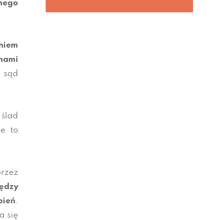
nego
niem
nami
 sąd
 ślad
e to
rzez
ędzy
bień
.
a się