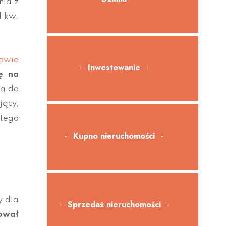
nia z
I kw.
owie
Inwestowanie
ę na
ią do
jący,
 tego
Kupno nieruchomości
y dla
Sprzedaż nieruchomości
ował