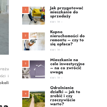
Jak przygotować
mieszkanie do
sprzedaży
KWI 19
Kupno
nieruchomości do
remontu – czy to
się opłaca?
KWI 19
Mieszkanie na
cele inwestycyjne
– na co zwrócić
trażu
uwagę
ści i
KWI 19
okali
Odrolnienie
działki – jak to
zrobić i czy
rzeczywiście
ca
warto?