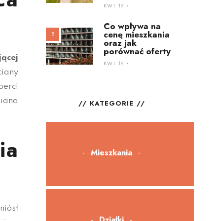
KWI 19
Co wpływa na
cenę mieszkania
oraz jak
porównać oferty
jącej
KWI 19
ciany
perci
miana
KATEGORIE
ia
Mieszkania
niósł
Działki