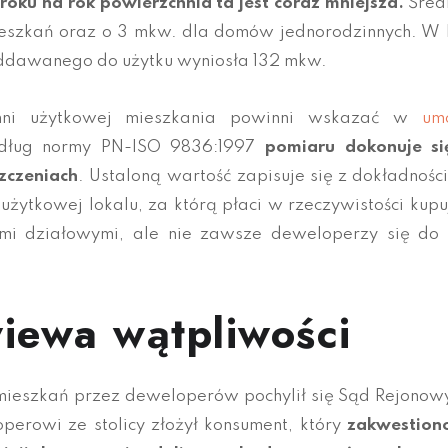
 roku na rok powierzchnia ta jest coraz mniejsza.
Śred
 mieszkań oraz o 3 mkw. dla domów jednorodzinnych. W 
ddawanego do użytku wyniosła 132 mkw.
hni użytkowej mieszkania powinni wskazać w
um
edług normy PN-ISO 9836:1997
pomiaru dokonuje si
zczeniach
. Ustaloną wartość zapisuje się z dokładnośc
użytkowej lokalu, za którą płaci w rzeczywistości kupu
mi działowymi, ale nie zawsze deweloperzy się do
iewa wątpliwości
ieszkań przez deweloperów pochylił się Sąd Rejonow
rowi ze stolicy złożył konsument, który
zakwestion