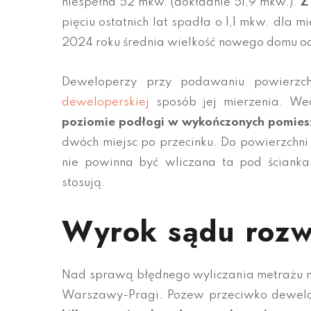
niespełna 52 mkw. (dokładnie 51,9 mkw.).
Z
pięciu ostatnich lat spadła o 1,1 mkw. dla
2024 roku średnia wielkość nowego domu o
Deweloperzy przy podawaniu powierzc
deweloperskiej
sposób jej mierzenia. W
poziomie podłogi w wykończonych pomies
dwóch miejsc po przecinku. Do powierzchni 
nie powinna być wliczana ta pod ścianka
stosują.
Wyrok sądu rozw
Nad sprawą błędnego wyliczania metrażu m
Warszawy-Pragi. Pozew przeciwko dewelope