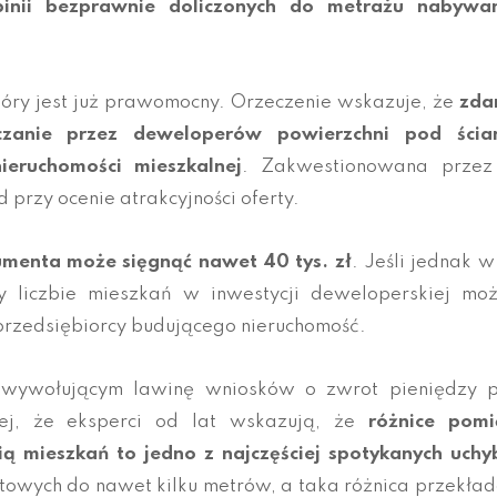
inii bezprawnie doliczonych do metrażu nabywa
óry jest już prawomocny. Orzeczenie wskazuje, że
zda
czanie przez deweloperów powierzchni pod ścia
ieruchomości mieszkalnej
. Zakwestionowana przez
rzy ocenie atrakcyjności oferty.
umenta może sięgnąć nawet 40 tys. zł
. Jeśli jednak w
 liczbie mieszkań w inwestycji deweloperskiej moż
 przedsiębiorcy budującego nieruchomość.
 wywołującym lawinę wniosków o zwrot pieniędzy p
ej, że eksperci od lat wskazują, że
różnice pomi
ą mieszkań to jedno z najczęściej spotykanych uchy
owych do nawet kilku metrów, a taka różnica przekład