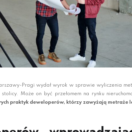
arszawy-Pragi wydał wyrok w sprawie wyliczenia me
 stolicy. Może on być przełomem na rynku nieruchomo
ych praktyk deweloperów, którzy zawyżają metraże l
operów wprowadzają