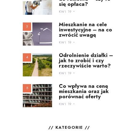
się opłaca?
KWI 19
Mieszkanie na cele
inwestycyjne – na co
zwrócić uwagę
KWI 19
Odrolnienie działki –
jak to zrobić i czy
rzeczywiście warto?
KWI 19
Co wpływa na cenę
mieszkania oraz jak
porównać oferty
KWI 19
KATEGORIE